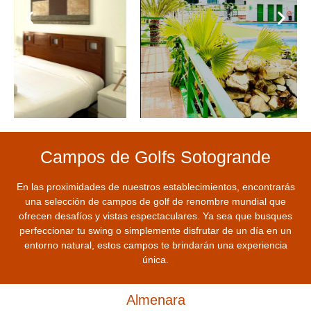
Campos de Golfs Sotogrande
En las proximidades de nuestros establecimientos, encontrarás
una selección de campos de golf de renombre mundial que
ofrecen desafíos y vistas espectaculares.
Ya sea que busques
perfeccionar tu swing o simplemente disfrutar de un día en un
entorno natural, estos campos te brindarán una experiencia
única.​
Almenara